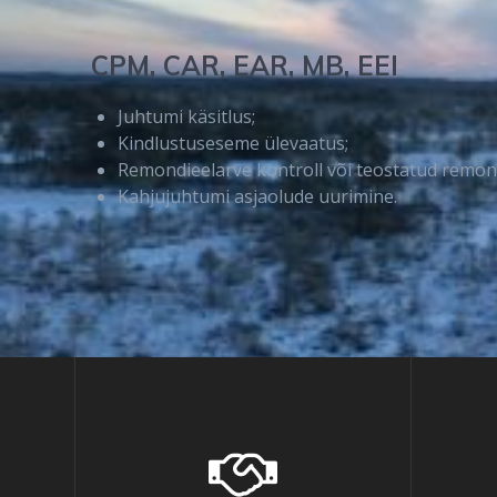
CPM, CAR, EAR, MB, EEI
Juhtumi käsitlus;
Kindlustuseseme ülevaatus;
Remondieelarve kontroll või teostatud remondi
Kahjujuhtumi asjaolude uurimine.